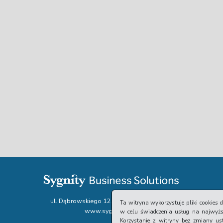
ul. Dąbrowskiego 12, 65-021 Zielona Góra
Ta witryna wykorzystuje pliki cookies
www.sygnitysbs.pl
w celu świadczenia usług na najwyż
Korzystanie z witryny bez zmiany u