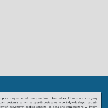
 do przechowywania informacji na Twoim komputerze. Pliki cookies stosujemy
szym poziomie, w tym w sposób dostosowany do indywidualnych potrzeb.
stawień dotyczących cookies oznacza, że będą one zamieszczane w Twoim